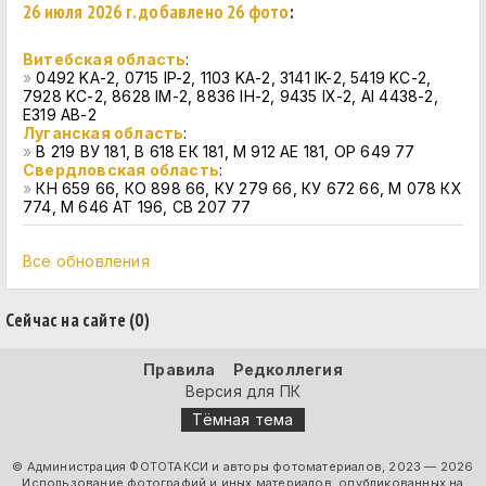
26 июля 2026 г. добавлено 26 фото
:
Витебская область
:
»
0492 KA-2, 0715 IP-2, 1103 KA-2, 3141 IK-2, 5419 KC-2,
7928 KC-2, 8628 IM-2, 8836 IH-2, 9435 IX-2, AI 4438-2,
E319 AB-2
Луганская область
:
»
В 219 ВУ 181, В 618 ЕК 181, М 912 АЕ 181, ОР 649 77
Свердловская область
:
»
КН 659 66, КО 898 66, КУ 279 66, КУ 672 66, М 078 КХ
774, М 646 АТ 196, СВ 207 77
Все обновления
Сейчас на сайте (0)
Правила
Редколлегия
Версия для ПК
Тёмная тема
© Администрация ФОТОТАКСИ и авторы фотоматериалов, 2023 — 2026
Использование фотографий и иных материалов, опубликованных на