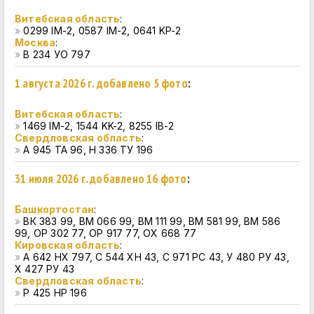
Витебская область
:
»
0299 IM-2, 0587 IM-2, 0641 KP-2
Москва
:
»
В 234 УО 797
1 августа 2026 г. добавлено 5 фото
:
Витебская область
:
»
1469 IM-2, 1544 KK-2, 8255 IB-2
Свердловская область
:
»
А 945 ТА 96, Н 336 ТУ 196
31 июля 2026 г. добавлено 16 фото
:
Башкортостан
:
»
ВК 383 99, ВМ 066 99, ВМ 111 99, ВМ 581 99, ВМ 586
99, ОР 302 77, ОР 917 77, ОХ 668 77
Кировская область
:
»
А 642 НХ 797, С 544 ХН 43, С 971 РС 43, У 480 РУ 43,
Х 427 РУ 43
Свердловская область
:
»
Р 425 НР 196