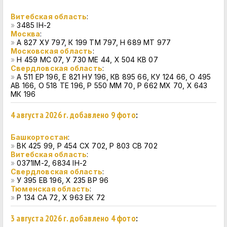
Витебская область
:
»
3485 IH-2
Москва
:
»
А 827 ХУ 797, К 199 ТМ 797, Н 689 МТ 977
Московская область
:
»
Н 459 МС 07, У 730 МЕ 44, Х 504 КВ 07
Свердловская область
:
»
А 511 ЕР 196, Е 821 НУ 196, КВ 895 66, КУ 124 66, О 495
АВ 166, О 518 ТЕ 196, Р 550 ММ 70, Р 662 МХ 70, Х 643
МК 196
4 августа 2026 г. добавлено 9 фото
:
Башкортостан
:
»
ВК 425 99, Р 454 СХ 702, Р 803 СВ 702
Витебская область
:
»
0371IM-2, 6834 IH-2
Свердловская область
:
»
У 395 ЕВ 196, Х 235 ВР 96
Тюменская область
:
»
Р 134 СА 72, Х 963 ЕК 72
3 августа 2026 г. добавлено 4 фото
: