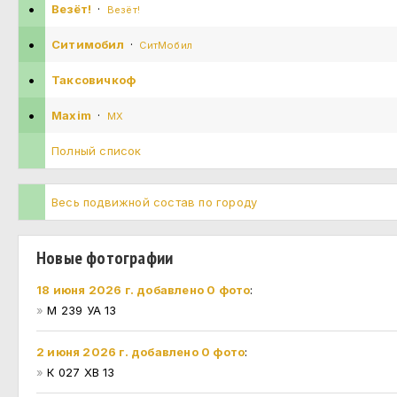
•
Везёт!
·
Везёт!
•
Ситимобил
·
СитМобил
•
Таксовичкоф
•
Maxim
·
MX
Полный список
Весь подвижной состав по городу
Новые фотографии
18 июня 2026 г. добавлено 0 фото
:
»
М 239 УА 13
2 июня 2026 г. добавлено 0 фото
:
»
К 027 ХВ 13