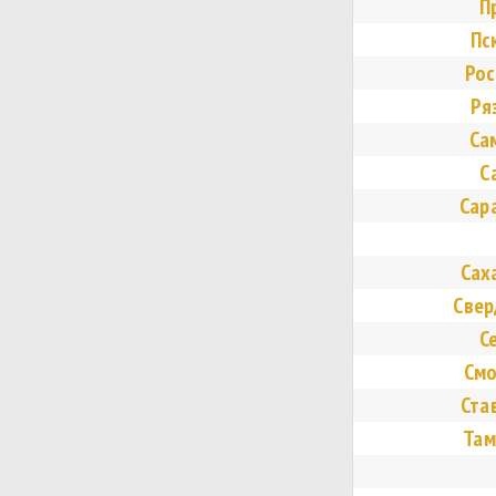
П
Пс
Рос
Ря
Са
С
Сар
Сах
Свер
С
Смо
Ста
Там