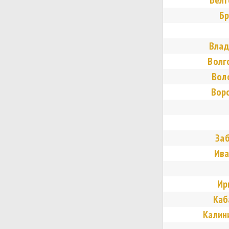
Белг
Бр
Влад
Волг
Вол
Вор
Заб
Ива
Ир
Каб
Калин