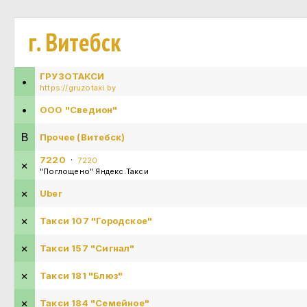
г. Витебск
ГРУЗОТАКСИ
•
https://gruzotaxi.by
•
ООО "Сведион"
В
Прочее (Витебск)
7220
·
7220
×
"Поглощено" Яндекс.Такси
×
Uber
×
Такси 107 "Городское"
×
Такси 157 "Сигнал"
×
Такси 181 "Блюз"
×
Такси 184 "Семейное"