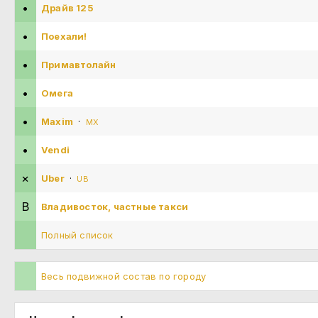
•
Драйв 125
•
Поехали!
•
Примавтолайн
•
Омега
•
Maxim
·
MX
•
Vendi
×
Uber
·
UB
В
Владивосток, частные такси
Полный список
Весь подвижной состав по городу