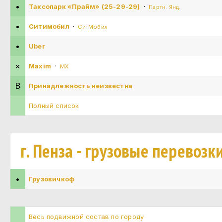
•
Таксопарк «Прайм» (25-29-29)
·
Партн. Янд.
•
Ситимобил
·
СитМобил
•
Uber
×
Maxim
·
MX
В
Принадлежность неизвестна
Полный список
г. Пенза - грузовые перевозк
•
Грузовичкоф
Весь подвижной состав по городу