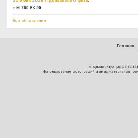
20 июня 2026 г. добавлено 0 фото
:
»
М 769 ЕХ 95
Все обновления
Главная
© Администрация ФОТОТАК
Использование фотографий и иных материалов, опу