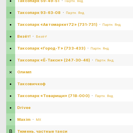
•
Таксопарк 59-49-51
·
Партн. Янд.
•
Таксопарк 93-63-08
·
Партн. Янд.
•
Таксопарк «Автомаркет72» (731-731)
·
Партн. Янд.
•
Везёт!
·
Везёт!
•
Таксопарк «Город-Т» (733-433)
·
Партн. Янд.
•
Таксопарк «Ё-Такси» (247-30-46)
·
Партн. Янд.
×
Олимп
•
Таксовичкоф
•
Таксопарк «Товарищи» (718-000)
·
Партн. Янд.
•
Drivee
•
Maxim
·
MX
В
Тюмень, частные такси