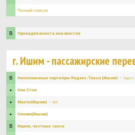
Полный список
В
Принадлежность неизвестна
г. Ишим - пассажирские пере
В
Неопознанные партнёры Яндекс.Такси (Ишим)
·
Партн.
•
Нон Стоп
•
Maxim(Ишим)
·
MX
•
Олимп(Ишим)
В
Ишим, частные такси