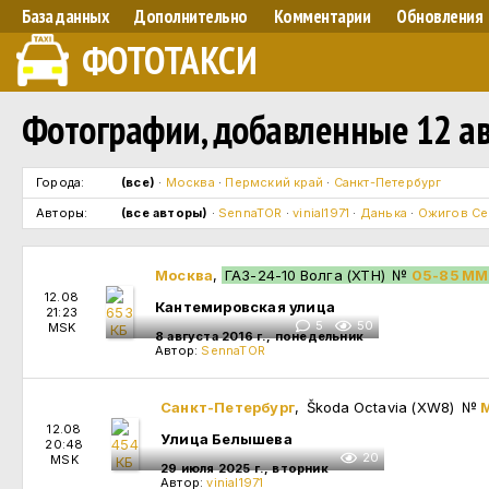
База данных
Дополнительно
Комментарии
Обновления
ФОТОТАКСИ
Фотографии, добавленные 12 авг
Города:
(все)
·
Москва
·
Пермский край
·
Санкт-Петербург
Авторы:
(все авторы)
·
SennaTOR
·
vinial1971
·
Данька
·
Ожигов Се
Москва
,
ГАЗ-24-10 Волга (XTH)
№
05-85 М
12.08
Кантемировская улица
21:23
5
50
MSK
8 августа 2016 г., понедельник
Автор:
SennaTOR
Санкт-Петербург
, Škoda Octavia (XW8)
№
М
12.08
Улица Белышева
20:48
20
MSK
29 июля 2025 г., вторник
Автор:
vinial1971