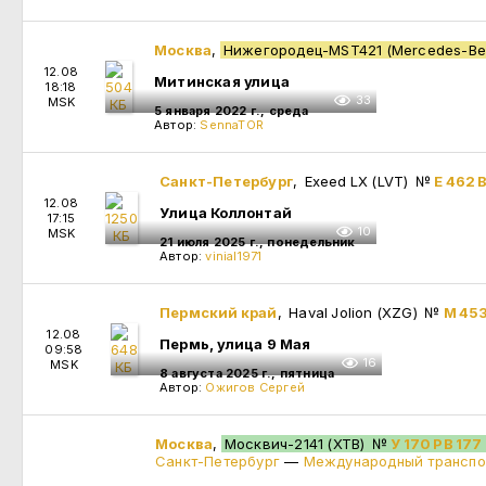
Москва
,
Нижегородец-MST421 (Mercedes-Ben
12.08
Митинская улица
18:18
33
MSK
5 января 2022 г., среда
Автор:
SennaTOR
Санкт-Петербург
, Exeed LX (LVT)
№
Е 462 В
12.08
Улица Коллонтай
17:15
10
MSK
21 июля 2025 г., понедельник
Автор:
vinial1971
Пермский край
, Haval Jolion (XZG)
№
М 453
12.08
Пермь, улица 9 Мая
09:58
16
MSK
8 августа 2025 г., пятница
Автор:
Ожигов Сергей
Москва
,
Москвич-2141 (XTB)
№
У 170 РВ 177
Санкт-Петербург
—
Международный транспо