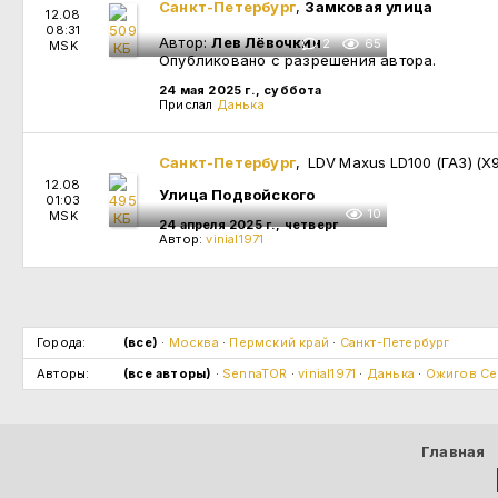
Санкт-Петербург
,
Замковая улица
12.08
08:31
Автор:
Лев Лёвочкин
2
65
MSK
Опубликовано с разрешения автора.
24 мая 2025 г., суббота
Прислал
Данька
Санкт-Петербург
, LDV Maxus LD100 (ГАЗ) (
12.08
Улица Подвойского
01:03
10
MSK
24 апреля 2025 г., четверг
Автор:
vinial1971
Города:
(все)
·
Москва
·
Пермский край
·
Санкт-Петербург
Авторы:
(все авторы)
·
SennaTOR
·
vinial1971
·
Данька
·
Ожигов Се
Главная