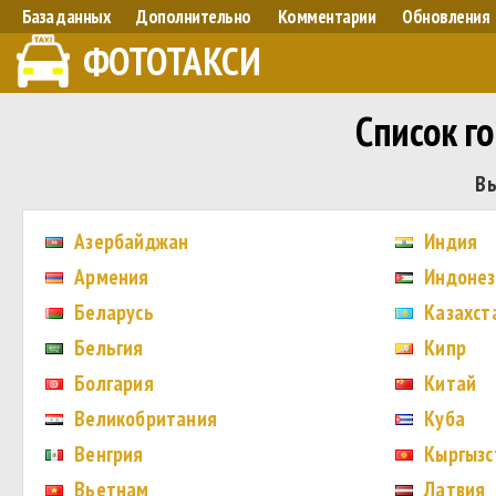
База данных
Дополнительно
Комментарии
Обновления
ФОТОТАКСИ
Список г
Вы
Азербайджан
Индия
Армения
Индонез
Беларусь
Казахст
Бельгия
Кипр
Болгария
Китай
Великобритания
Куба
Венгрия
Кыргызс
Вьетнам
Латвия