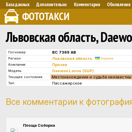
База данных
Дополнительно
Комментарии
Обновления
ФОТОТАКСИ
Львовская область, Daew
ВС 7369 АВ
Госномер:
Львовская область
Регион:
Украина
Прочее
Компания:
Daewoo Lanos (SUP)
Модель:
Местонахождение и судьба неизвестн
Текущее состояние:
Пассажирское
Тип:
Все комментарии к фотографи
Площа Соборна