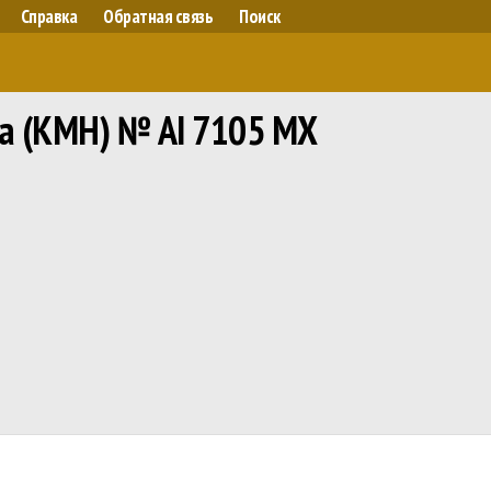
Справка
Обратная связь
Поиск
ta (KMH) № АІ 7105 МХ