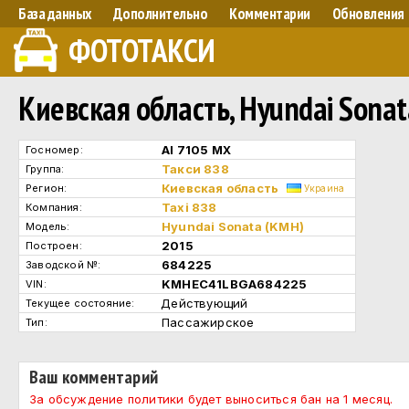
База данных
Дополнительно
Комментарии
Обновления
ФОТОТАКСИ
Киевская область, Hyundai Sona
АІ 7105 МХ
Госномер:
Такси 838
Группа:
Киевская область
Регион:
Украина
Taxi 838
Компания:
Hyundai Sonata (KMH)
Модель:
2015
Построен:
684225
Заводской №:
KMHEC41LBGA684225
VIN:
Действующий
Текущее состояние:
Пассажирское
Тип:
Ваш комментарий
За обсуждение политики будет выноситься бан на 1 месяц.