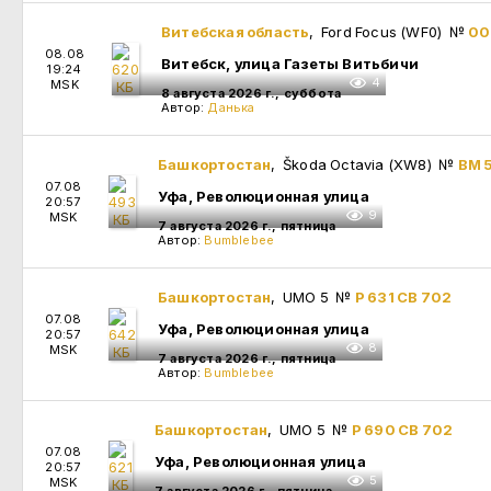
Витебская область
, Ford Focus (WF0)
№
00
08.08
Витебск, улица Газеты Витьбичи
19:24
4
MSK
8 августа 2026 г., суббота
Автор:
Данька
Башкортостан
, Škoda Octavia (XW8)
№
ВМ 
07.08
Уфа, Революционная улица
20:57
9
MSK
7 августа 2026 г., пятница
Автор:
Bumblebee
Башкортостан
, UMO 5
№
Р 631 СВ 702
07.08
Уфа, Революционная улица
20:57
8
MSK
7 августа 2026 г., пятница
Автор:
Bumblebee
Башкортостан
, UMO 5
№
Р 690 СВ 702
07.08
Уфа, Революционная улица
20:57
5
MSK