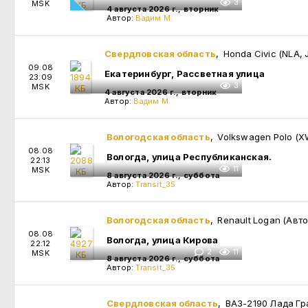
3
MSK
4 августа 2026 г., вторник
Автор:
Вадим М.
Свердловская область
, Honda Civic (NLA,
09.08
Екатеринбург, Рассветная улица
23:09
3
MSK
4 августа 2026 г., вторник
Автор:
Вадим М.
Вологодская область
, Volkswagen Polo (
08.08
Вологда, улица Республиканская.
22:13
11
MSK
8 августа 2026 г., суббота
Автор:
Transit_35
Вологодская область
, Renault Logan (Ав
08.08
Вологда, улица Кирова
22:12
2
11
MSK
8 августа 2026 г., суббота
Автор:
Transit_35
Свердловская область
, ВАЗ-2190 Лада Гр