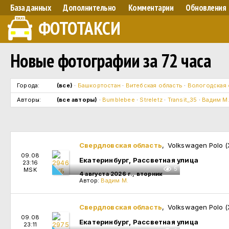
База данных
Дополнительно
Комментарии
Обновления
ФОТОТАКСИ
Новые фотографии за 72 часа
Города:
(все)
·
Башкортостан
·
Витебская область
·
Вологодская 
Авторы:
(все авторы)
·
Bumblebee
·
Streletz
·
Transit_35
·
Вадим М
Свердловская область
, Volkswagen Polo
09.08
Екатеринбург, Рассветная улица
23:16
5
MSK
4 августа 2026 г., вторник
Автор:
Вадим М.
Свердловская область
, Volkswagen Polo
09.08
Екатеринбург, Рассветная улица
23:11