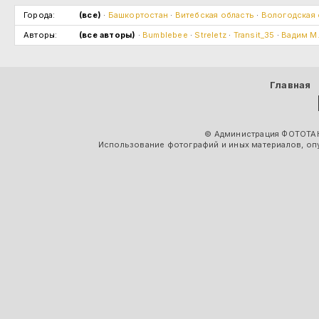
Города:
(все)
·
Башкортостан
·
Витебская область
·
Вологодская 
Авторы:
(все авторы)
·
Bumblebee
·
Streletz
·
Transit_35
·
Вадим М
Главная
© Администрация ФОТОТАК
Использование фотографий и иных материалов, опу