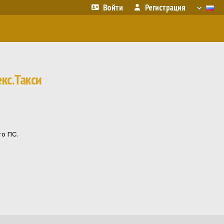
Войти
Регистрация
кс.Такси
го ПС.