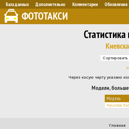
База данных
Дополнительно
Комментарии
Обновления
ФОТОТАКСИ
Статистика
Киевска
Сортировать
У
Через косую черту указано ко
Модели, больше
Модель
Hyundai So
Главная