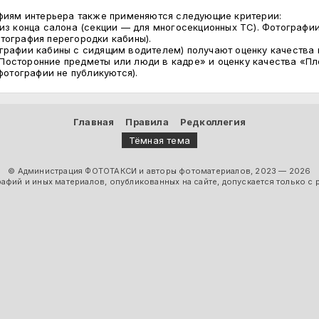
афиям интерьера также применяются следующие критерии:
из конца салона (секции — для многосекционных ТС). Фотографии
тография перегородки кабины).
рафии кабины с сидящим водителем) получают оценку качества 
сторонние предметы или люди в кадре» и оценку качества «Плох
фотографии не публикуются).
Главная
Правила
Редколлегия
Тёмная тема
© Администрация ФОТОТАКСИ и авторы фотоматериалов, 2023 — 2026
фий и иных материалов, опубликованных на сайте, допускается только с 