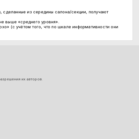
, сделанные из середины салона/секции, получают
не выше «среднего уровня».
о» (с учётом того, что по шкале информативности они
разрешения их авторов.