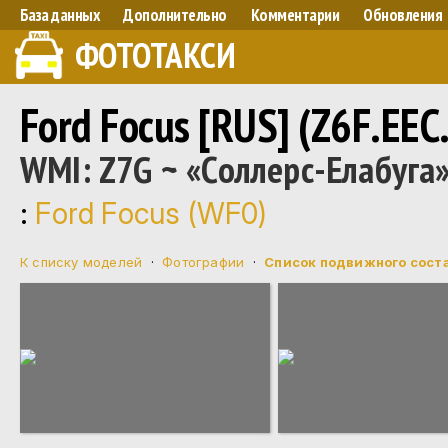
База данных
Дополнительно
Комментарии
Обновления
ФОТОТАКСИ
Ford Focus [RUS] (Z6F.EEC.
WMI: Z7G ~ «Соллерс-Елабуга»
:
Ford Focus (WF0)
К списку моделей
·
Фотографии
·
Список подвижного сост