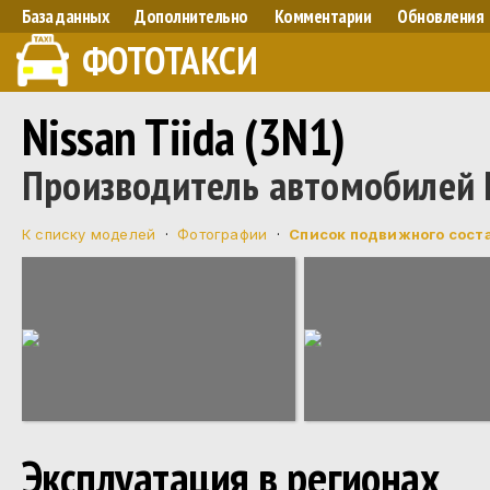
База данных
Дополнительно
Комментарии
Обновления
ФОТОТАКСИ
Nissan Tiida (3N1)
Производитель автомобилей N
К списку моделей
·
Фотографии
·
Список подвижного сост
Эксплуатация в регионах