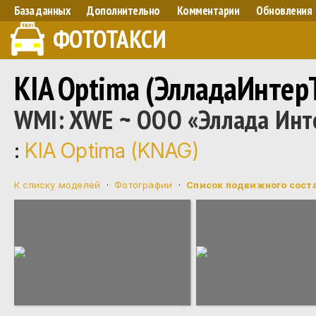
База данных
Дополнительно
Комментарии
Обновления
ФОТОТАКСИ
KIA Optima (ЭлладаИнтер
WMI: XWE ~ ООО «Эллада Инте
:
KIA Optima (KNAG)
К списку моделей
·
Фотографии
·
Список подвижного сост