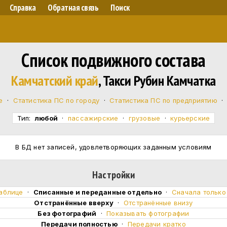
Справка
Обратная связь
Поиск
Список подвижного состава
Камчатский край
, Такси Рубин Камчатка
е
·
Статистика ПС по городу
·
Статистика ПС по предприятию
Тип:
любой
·
пассажирские
·
грузовые
·
курьерские
В БД нет записей, удовлетворяющих заданным условиям
Настройки
таблице
·
Cписанные и переданные отдельно
·
Сначала тольк
Отстранённые вверху
·
Отстранённые внизу
Без фотографий
·
Показывать фотографии
Передачи полностью
·
Передачи кратко