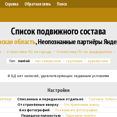
Справка
Обратная связь
Поиск
Список подвижного состава
нская область
, Неопознанные партнёры Янде
е
·
Статистика ПС по городу
·
Статистика ПС по предприятию
Тип:
любой
·
пассажирские
·
грузовые
·
курьерские
В БД нет записей, удовлетворяющих заданным условиям
Настройки
таблице
·
Cписанные и переданные отдельно
·
Сначала тольк
Отстранённые вверху
·
Отстранённые внизу
Без фотографий
·
Показывать фотографии
Передачи полностью
·
Передачи кратко