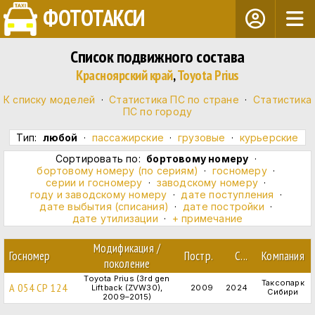
ФОТОТАКСИ
Список подвижного состава
Красноярский край
,
Toyota Prius
К списку моделей
·
Статистика ПС по стране
·
Статистика
ПС по городу
Тип:
любой
·
пассажирские
·
грузовые
·
курьерские
Сортировать по:
бортовому номеру
·
бортовому номеру (по сериям)
·
госномеру
·
серии и госномеру
·
заводскому номеру
·
году и заводскому номеру
·
дате поступления
·
дате выбытия (списания)
·
дате постройки
·
дате утилизации
·
+ примечание
Модификация /
Госномер
Постр.
С...
Компания
поколение
Toyota Prius (3rd gen
Таксопарк
А 054 СР 124
Liftback (ZVW30),
2009
2024
Сибири
2009–2015)