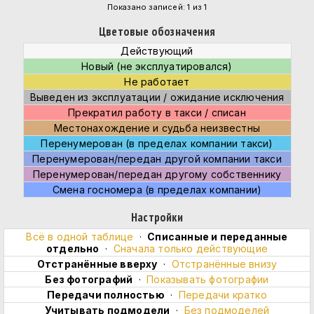
Показано записей: 1 из 1
Цветовые обозначения
Действующий
Новый (не эксплуатировался)
Не работает
Выведен из эксплуатации / ожидание исключения
Прекратил работу в такси / списан
Местонахождение и судьба неизвестны
Перенумерован (в пределах компании такси)
Перенумерован/передан другой компании такси
Перенумерован/передан другому собственнику
Смена госномера (в пределах компании)
Настройки
Всё в одной таблице
·
Cписанные и переданные
отдельно
·
Сначала только действующие
Отстранённые вверху
·
Отстранённые внизу
Без фотографий
·
Показывать фотографии
Передачи полностью
·
Передачи кратко
Учитывать подмодели
·
Без подмоделей