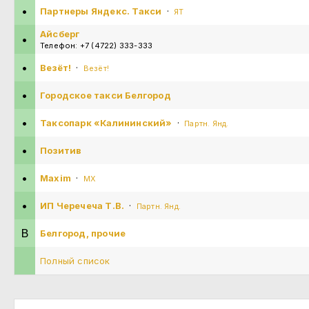
•
Партнеры Яндекс. Такси
·
ЯТ
Айсберг
•
Телефон: +7 (4722) 333-333
•
Везёт!
·
Везёт!
•
Городское такси Белгород
•
Таксопарк «Калининский»
·
Партн. Янд.
•
Позитив
•
Maxim
·
MX
•
ИП Черечеча Т.В.
·
Партн. Янд.
В
Белгород, прочие
Полный список