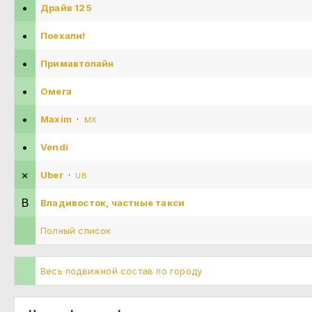
•
Драйв 125
•
Поехали!
•
Примавтолайн
•
Омега
•
Maxim
·
MX
•
Vendi
×
Uber
·
UB
В
Владивосток, частные такси
Полный список
Весь подвижной состав по городу