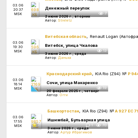
03.06
Денежный переулок
20:37
7
MSK
2 июня 2026 г., вторник
Автор:
Streletz
Витебская область
, Renault Logan (Автофр
03.06
Витебск, улица Чкалова
19:30
13
MSK
3 июня 2026 г., среда
Автор:
Данька
Краснодарский край
, KIA Rio (Z94)
№
Р 94
03.06
Сочи, улица Макаренко
18:14
19
MSK
20 февраля 2025 г., четверг
Автор:
Огги
Башкортостан
, KIA Rio (Z94)
№
А 927 ЕС 7
03.06
Ишимбай, Бульварная улица
17:55
1
70
MSK
3 июня 2026 г., среда
Автор:
Артур Ибрагимов