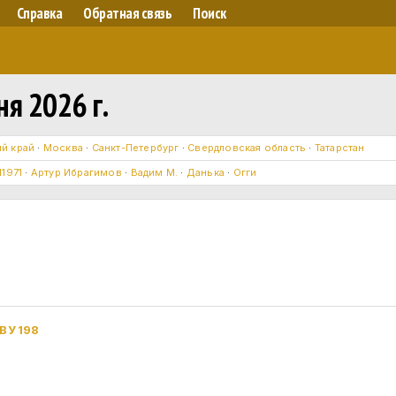
Справка
Обратная связь
Поиск
я 2026 г.
й край
·
Москва
·
Санкт-Петербург
·
Свердловская область
·
Татарстан
l1971
·
Артур Ибрагимов
·
Вадим М.
·
Данька
·
Огги
 ВУ 198