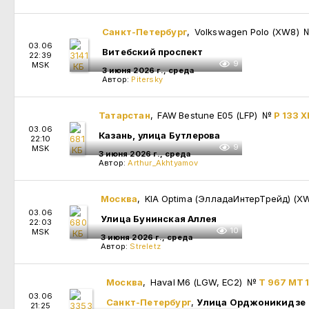
Санкт-Петербург
, Volkswagen Polo (XW8)
03.06
Витебский проспект
22:39
9
MSK
3 июня 2026 г., среда
Автор:
Pitersky
Татарстан
, FAW Bestune E05 (LFP)
№
Р 133 Х
03.06
Казань, улица Бутлерова
22:10
9
MSK
3 июня 2026 г., среда
Автор:
Arthur_Akhtyamov
Москва
, KIA Optima (ЭлладаИнтерТрейд) (
03.06
Улица Бунинская Аллея
22:03
10
MSK
3 июня 2026 г., среда
Автор:
Streletz
Москва
, Haval M6 (LGW, EC2)
№
Т 967 МТ 
03.06
Санкт-Петербург
,
Улица Орджоникидзе
21:25