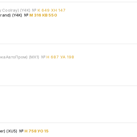
y Coolray) (Y4K)
№
К 649 ХН 147
grand) (Y4K)
№
М 316 КВ 550
аркаАвтоПром) (MX1)
№
Н 687 УА 198
ter) (XU5)
№
Н 758 УО 15