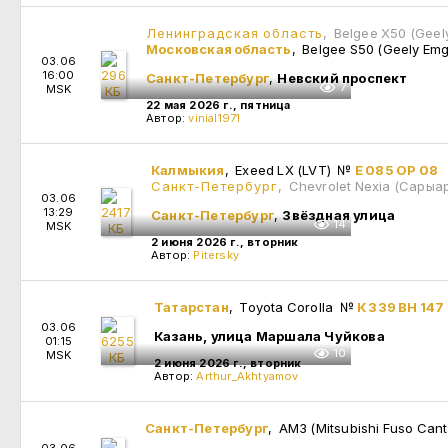
Ленинградская область
, Belgee X50 (Geel
Московская область
, Belgee S50 (Geely Em
03.06
16:00
Санкт-Петербург
,
Невский проспект
7
MSK
22 мая 2026 г., пятница
Автор:
vinial1971
Калмыкия
, Exeed LX (LVT)
№
Е 085 ОР 08
Санкт-Петербург
, Chevrolet Nexia (Сары
03.06
13:29
Санкт-Петербург
,
Звёздная улица
14
MSK
2 июня 2026 г., вторник
Автор:
Pitersky
Татарстан
, Toyota Corolla
№
К 339 ВН 147
03.06
Казань, улица Маршала Чуйкова
01:15
10
MSK
2 июня 2026 г., вторник
Автор:
Arthur_Akhtyamov
Санкт-Петербург
, АМЗ (Mitsubishi Fuso Can