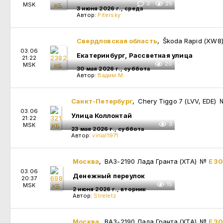
3
25
MSK
3 июня 2026 г., среда
Автор:
Pitersky
Свердловская область
, Škoda Rapid (XW
03.06
Екатеринбург, Рассветная улица
21:22
20
MSK
30 мая 2026 г., суббота
Автор:
Вадим М.
Санкт-Петербург
, Chery Tiggo 7 (LVV, EDE)
03.06
Улица Коллонтай
21:22
3
MSK
23 мая 2026 г., суббота
Автор:
vinial1971
Москва
, ВАЗ-2190 Лада Гранта (XTA)
№
Е 3
03.06
Денежный переулок
20:37
15
MSK
2 июня 2026 г., вторник
Автор:
Streletz
Москва
, ВАЗ-2190 Лада Гранта (XTA)
№
Е 3