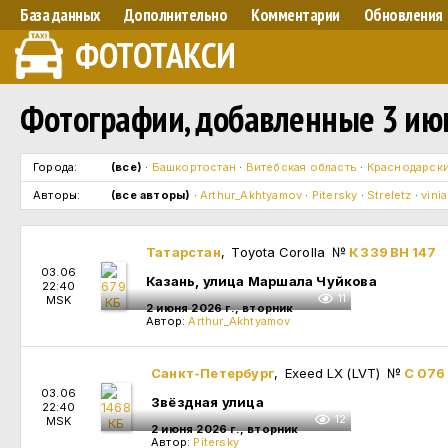
База данных
Дополнительно
Комментарии
Обновления
ФОТОТАКСИ
Фотографии, добавленные 3 июн
Города:
(все)
·
Башкортостан
·
Витебская область
·
Краснодарски
Авторы:
(все авторы)
·
Arthur_Akhtyamov
·
Pitersky
·
Streletz
·
vinia
Татарстан
, Toyota Corolla
№
К 339 ВН 147
03.06
Казань, улица Маршала Чуйкова
22:40
11
MSK
2 июня 2026 г., вторник
Автор:
Arthur_Akhtyamov
Санкт-Петербург
, Exeed LX (LVT)
№
С 076
03.06
Звёздная улица
22:40
12
MSK
2 июня 2026 г., вторник
Автор:
Pitersky