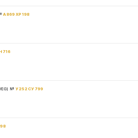
№
А 869 ХР 198
Н 716
XWEG)
№
У 252 СУ 799
198