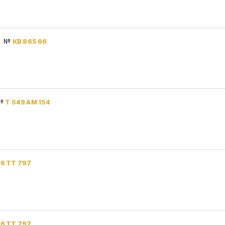
8)
№
КВ 865 66
№
Т 549 АМ 154
06 ТТ 797
06 ТТ 797