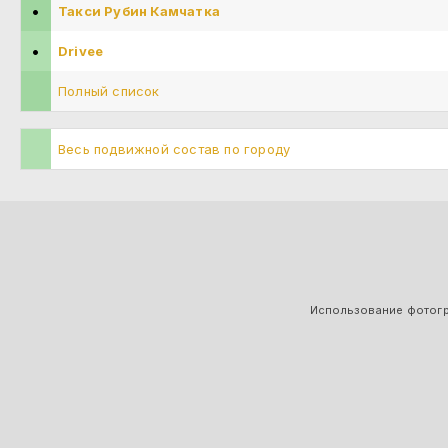
•
Такси Рубин Камчатка
•
Drivee
Полный список
Весь подвижной состав по городу
Использование фотогра