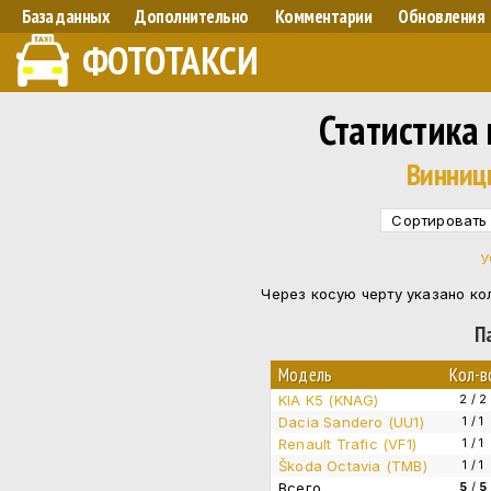
База данных
Дополнительно
Комментарии
Обновления
ФОТОТАКСИ
Статистика
Винниц
Сортировать
У
Через косую черту указано ко
П
Модель
Кол-в
KIA K5 (KNAG)
2 / 2
Dacia Sandero (UU1)
1 / 1
Renault Trafic (VF1)
1 / 1
Škoda Octavia (TMB)
1 / 1
Всего
5
/
5