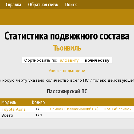
Справка
Обратная связь
Поиск
Статистика подвижного состава
Тьонвиль
Сортировать по:
алфавиту
·
количеству
Учесть подмодели
 косую черту указано количество всего ПС / только действующе
Пассажирский ПС
Модель
Кол-во
Toyota Auris
1 / 1
Список (Пассажирский ПС)
Полный список
Всего
1
/
1