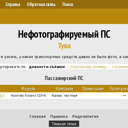
Справка
Обратная связь
Поиск
Нефотографируемый ПС
Тува
е узнать, у каких транспортных средств давно не было фото, а к
ртировать по:
давности съёмки
·
бортовому номеру
·
госном
Пассажирский ПС
р
Модель
Компания
Примечание
Последне
 17
Hyundai Solaris (Z94)
Кызыл, частные
—
Главная
Правила
Редколлегия
Тёмная тема