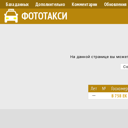
База данных
Дополнительно
Комментарии
Обновления
ФОТОТАКСИ
На данной странице вы может
Со
Лет
№
Госноме
В 758 ЕК
—