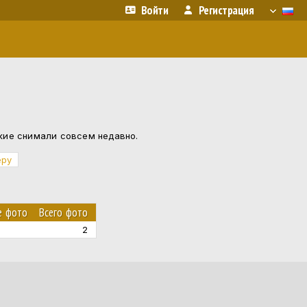
Войти
Регистрация
акие снимали совсем недавно.
еру
е фото
Всего фото
2