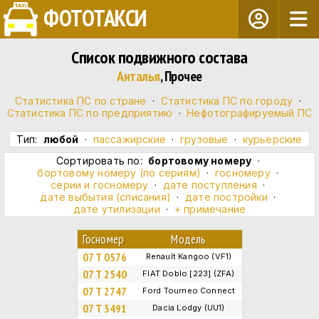
ФОТОТАКСИ
Список подвижного состава
Анталья
, Прочее
Статистика ПС по стране
·
Статистика ПС по городу
·
Статистика ПС по предприятию
·
Нефотографируемый ПС
Тип:
любой
·
пассажирские
·
грузовые
·
курьерские
Сортировать по:
бортовому номеру
·
бортовому номеру (по сериям)
·
госномеру
·
серии и госномеру
·
дате поступления
·
дате выбытия (списания)
·
дате постройки
·
дате утилизации
·
+ примечание
Госномер
Модель
07 T 0576
Renault Kangoo (VF1)
07 T 2540
FIAT Doblo [223] (ZFA)
07 T 2747
Ford Tourneo Connect
07 T 3491
Dacia Lodgy (UU1)