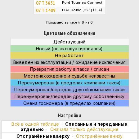
07 T 3651
Ford Tourneo Connect
07 Т 1409
FIAT Doblo [223] (ZFA)
Показано записей: 6 из 6
Цветовые обозначения
Действующий
Новый (не эксплуатировался)
Не работает
Выведен из эксплуатации / ожидание исключения
Прекратил работу в такси / списан
Местонахождение и судьба неизвестны
Перенумерован (в пределах компании такси)
Перенумерован/передан другой компании такси
Перенумерован/передан другому собственнику
Смена госномера (в пределах компании)
Настройки
Всё в одной таблице
·
Cписанные и переданные
отдельно
·
Сначала только действующие
Отстранённые вверху
·
Отстранённые внизу