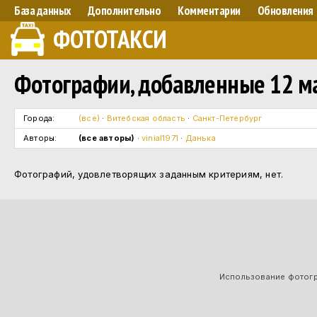
База данных
Дополнительно
Комментарии
Обновления
ФОТОТАКСИ
Фотографии, добавленные 12 ма
Города:
(все)
·
Витебская область
·
Санкт-Петербург
Авторы:
(все авторы)
·
vinial1971
·
Данька
Фотографий, удовлетворящих заданным критериям, нет.
Использование фотогра