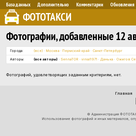
База данных
Дополнительно
Комментарии
Обновления
ФОТОТАКСИ
Фотографии, добавленные 12 авг
Города:
(все)
·
Москва
·
Пермский край
·
Санкт-Петербург
Авторы:
(все авторы)
·
SennaTOR
·
vinial1971
·
Данька
·
Ожигов Се
Фотографий, удовлетворящих заданным критериям, нет.
Главная
© Администрация ФОТОТАК
Использование фотографий и иных материалов, опу