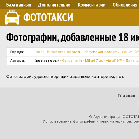
База данных
Дополнительно
Комментарии
Обновления
ФОТОТАКСИ
Фотографии, добавленные 18 ию
Города:
(все)
·
Витебская область
·
Калужская область
·
Санкт-Пе
Авторы:
(все авторы)
·
Gardemarin
·
Miha67rus
·
vinial1971
·
Данька
Фотографий, удовлетворящих заданным критериям, нет.
Главная
© Администрация ФОТОТАК
Использование фотографий и иных материалов, опу