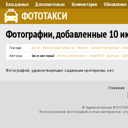
База данных
Дополнительно
Комментарии
Обновления
ФОТОТАКСИ
Фотографии, добавленные 10 ию
Города:
(все)
·
Витебская область
·
Минск
·
Санкт-Петербург
·
Тат
Авторы:
(все авторы)
·
Arthur_Akhtyamov
·
vinial1971
·
Данька
·
СД
Фотографий, удовлетворящих заданным критериям, нет.
Главная
© Администрация ФОТОТАК
Использование фотографий и иных материалов, опу