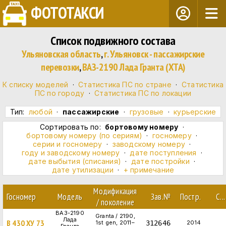
ФОТОТАКСИ
Список подвижного состава
Ульяновская область
,
г. Ульяновск - пассажирские
перевозки
,
ВАЗ-2190 Лада Гранта (XTA)
К списку моделей
·
Статистика ПС по стране
·
Статистика
ПС по городу
·
Статистика ПС по локации
Тип:
любой
·
пассажирские
·
грузовые
·
курьерские
Сортировать по:
бортовому номеру
·
бортовому номеру (по сериям)
·
госномеру
·
серии и госномеру
·
заводскому номеру
·
году и заводскому номеру
·
дате поступления
·
дате выбытия (списания)
·
дате постройки
·
дате утилизации
·
+ примечание
Модификация
Госномер
Модель
Зав.№
Постр.
С...
/ поколение
ВАЗ-2190
Granta / 2190,
Лада
В 430 ХУ 73
1st gen, 2011–
312646
2014