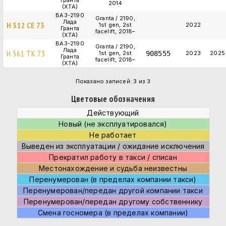
Гранта
2014
(XTA)
ВАЗ-2190
Granta / 2190,
Лада
Н 312 СЕ 73
1st gen, 2st
2022
Гранта
facelift, 2018–
(XTA)
ВАЗ-2190
Granta / 2190,
Лада
Н 561 ТК 73
1st gen, 2st
908555
2023
2025
Гранта
facelift, 2018–
(XTA)
Показано записей: 3 из 3
Цветовые обозначения
Действующий
Новый (не эксплуатировался)
Не работает
Выведен из эксплуатации / ожидание исключения
Прекратил работу в такси / списан
Местонахождение и судьба неизвестны
Перенумерован (в пределах компании такси)
Перенумерован/передан другой компании такси
Перенумерован/передан другому собственнику
Смена госномера (в пределах компании)