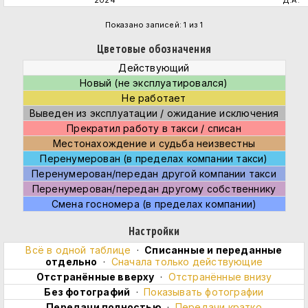
2024
Д.А.
Показано записей: 1 из 1
Цветовые обозначения
Действующий
Новый (не эксплуатировался)
Не работает
Выведен из эксплуатации / ожидание исключения
Прекратил работу в такси / списан
Местонахождение и судьба неизвестны
Перенумерован (в пределах компании такси)
Перенумерован/передан другой компании такси
Перенумерован/передан другому собственнику
Смена госномера (в пределах компании)
Настройки
Всё в одной таблице
·
Cписанные и переданные
отдельно
·
Сначала только действующие
Отстранённые вверху
·
Отстранённые внизу
Без фотографий
·
Показывать фотографии
Передачи полностью
·
Передачи кратко