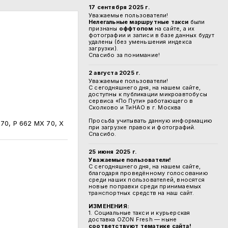
17 сентября 2025 г.
Уважаемые пользователи!
Нелегальные маршрутные такси
были
признаны
оффтопом
на сайте, а их
фотографии и записи в базе данных будут
удалены (без уменьшения индекса
загрузки).
Спасибо за понимание!
2 августа 2025 г.
Уважаемые пользователи!
С сегодняшнего дня, на нашем сайте,
доступны к публикации микроавтобусы
сервиса «По Пути» работающего в
Сколково и ТиНАО в г. Москва
Просьба учитывать данную информацию
 70, Р 662 МХ 70, Х
при загрузке правок и фотографий.
Спасибо.
25 июня 2025 г.
Уважаемые пользователи!
С сегодняшнего дня, на нашем сайте,
благодаря проведённому голосованию
среди наших пользователей, вносятся
новые поправки среди принимаемых
транспортных средств на наш сайт.
ИЗМЕНЕНИЯ:
1. Социальные такси и курьерская
доставка OZON Fresh — ныне
соответствуют тематике сайта!