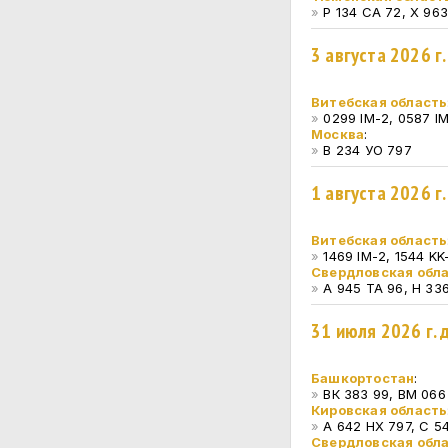
»
Р 134 СА 72, Х 963
3 августа 2026 г
Витебская область
»
0299 IM-2, 0587 IM
Москва
:
»
В 234 УО 797
1 августа 2026 г
Витебская область
»
1469 IM-2, 1544 KK
Свердловская обл
»
А 945 ТА 96, Н 33
31 июля 2026 г.
Башкортостан
:
»
ВК 383 99, ВМ 066 
Кировская область
»
А 642 НХ 797, С 54
Свердловская обл