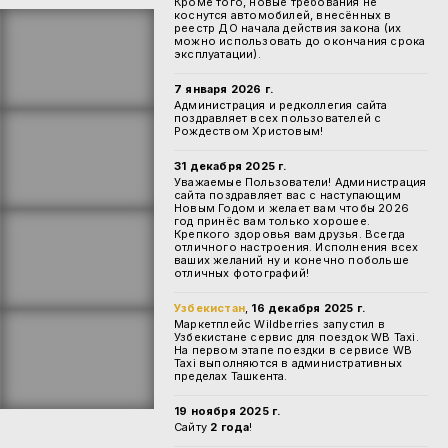
Кроме того, новые требования не
коснутся автомобилей, внесённых в
реестр ДО начала действия закона (их
можно использовать до окончания срока
эксплуатации).
7 января 2026 г.
Администрация и редколлегия сайта
поздравляет всех пользователей с
Рождеством Христовым!
31 декабря 2025 г.
Уважаемые Пользователи! Администрация
сайта поздравляет вас с наступающим
Новым Годом и желает вам чтобы 2026
год принёс вам только хорошее.
Крепкого здоровья вам друзья. Всегда
отличного настроения. Исполнения всех
ваших желаний ну и конечно побольше
отличных фотографий!
Узбекистан
,
16 декабря 2025 г.
Маркетплейс Wildberries запустил в
Узбекистане сервис для поездок WB Taxi.
На первом этапе поездки в сервисе WB
Taxi выполняются в административных
пределах Ташкента.
19 ноября 2025 г.
Сайту
2 года
!