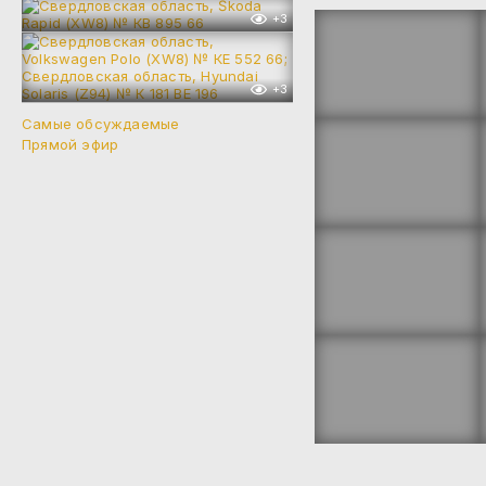
+3
+3
Самые обсуждаемые
Прямой эфир