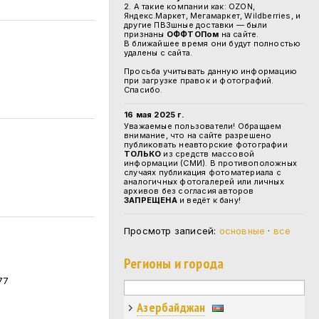
2. А такие компании как: OZON,
Яндекс.Маркет, Мегамаркет, Wildberries, и
другие ПВЗшные доставки — были
признаны
ОФФТОПом
на сайте.
В ближайшее время они будут полностью
удалены с сайта.
Просьба учитывать данную информацию
при загрузке правок и фотографий.
Спасибо.
16 мая 2025 г.
Уважаемые пользователи! Обращаем
внимание, что на сайте разрешено
публиковать неавторские фотографии
ТОЛЬКО
из средств массовой
информации (СМИ). В противоположных
случаях публикация фотоматериала с
аналогичных фотогалерей или личных
архивов без согласия авторов
ЗАПРЕЩЕНА
и ведёт к бану!
Просмотр записей:
основные
·
все
Регионы и города
77
Азербайджан