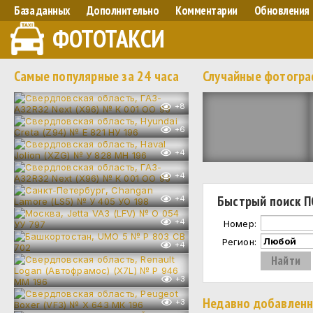
База данных
Дополнительно
Комментарии
Обновления
ФОТОТАКСИ
Самые популярные за 24 часа
Случайные фотогр
+8
+6
+4
+4
Быстрый поиск П
+4
+4
Номер:
Регион:
+4
+3
Недавно добавлен
+3