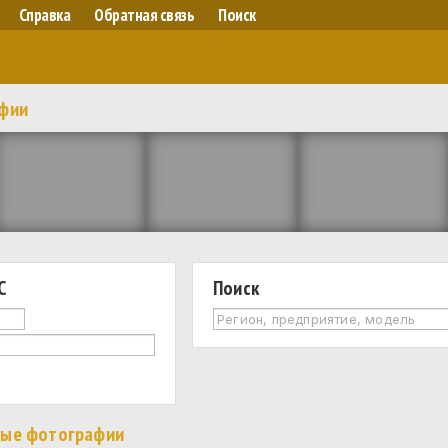
Справка
Обратная связь
Поиск
афии
С
Поиск
ные фотографии