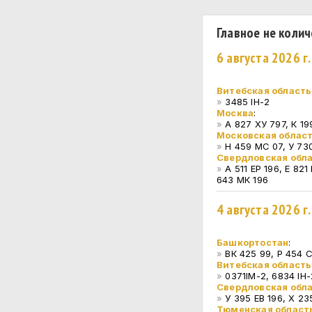
Главное не колич
6 августа 2026 г
Витебская область
»
3485 IH-2
Москва
:
»
А 827 ХУ 797, К 1
Московская облас
»
Н 459 МС 07, У 73
Свердловская обл
»
А 511 ЕР 196, Е 82
643 МК 196
4 августа 2026 г
Башкортостан
:
»
ВК 425 99, Р 454 
Витебская область
»
0371IM-2, 6834 IH-
Свердловская обл
»
У 395 ЕВ 196, Х 23
Тюменская област