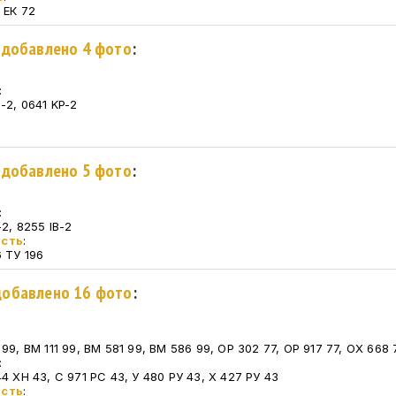
 ЕК 72
. добавлено 4 фото
:
:
-2, 0641 KP-2
. добавлено 5 фото
:
:
-2, 8255 IB-2
асть
:
6 ТУ 196
 добавлено 16 фото
:
99, ВМ 111 99, ВМ 581 99, ВМ 586 99, ОР 302 77, ОР 917 77, ОХ 668 
:
4 ХН 43, С 971 РС 43, У 480 РУ 43, Х 427 РУ 43
асть
: