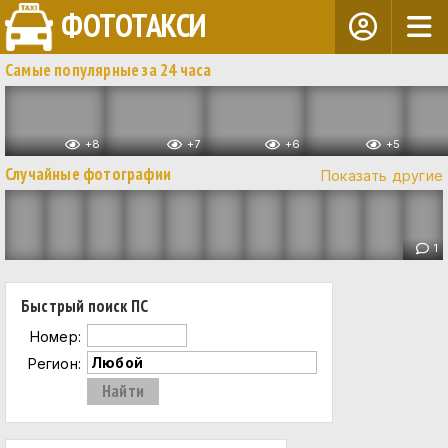
ФОТОТАКСИ
Самые популярные за 24 часа
+8
+7
+6
+5
Случайные фотографии
Показать другие
1
Быстрый поиск ПС
Номер:
Регион: