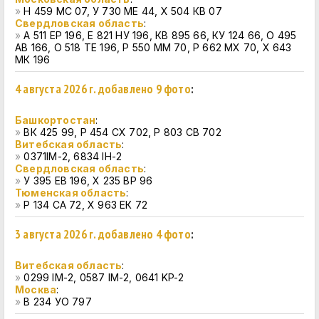
»
Н 459 МС 07, У 730 МЕ 44, Х 504 КВ 07
Свердловская область
:
»
А 511 ЕР 196, Е 821 НУ 196, КВ 895 66, КУ 124 66, О 495
АВ 166, О 518 ТЕ 196, Р 550 ММ 70, Р 662 МХ 70, Х 643
МК 196
4 августа 2026 г. добавлено 9 фото
:
Башкортостан
:
»
ВК 425 99, Р 454 СХ 702, Р 803 СВ 702
Витебская область
:
»
0371IM-2, 6834 IH-2
Свердловская область
:
»
У 395 ЕВ 196, Х 235 ВР 96
Тюменская область
:
»
Р 134 СА 72, Х 963 ЕК 72
3 августа 2026 г. добавлено 4 фото
:
Витебская область
:
»
0299 IM-2, 0587 IM-2, 0641 KP-2
Москва
:
»
В 234 УО 797