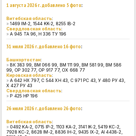
1 августа 2026 г. добавлено 5 фото
:
Витебская область
:
»
1469 IM-2, 1544 KK-2, 8255 IB-2
Свердловская область
:
»
А 945 ТА 96, Н 336 ТУ 196
31 июля 2026 г. добавлено 16 фото
:
Башкортостан
:
»
ВК 383 99, ВМ 066 99, ВМ 111 99, ВМ 581 99, ВМ 586
99, ОР 302 77, ОР 917 77, ОХ 668 77
Кировская область
:
»
А 642 НХ 797, С 544 ХН 43, С 971 РС 43, У 480 РУ 43,
Х 427 РУ 43
Свердловская область
:
»
Р 425 НР 196
26 июля 2026 г. добавлено 26 фото
:
Витебская область
:
»
0492 KA-2, 0715 IP-2, 1103 KA-2, 3141 IK-2, 5419 KC-2,
7928 KC-2, 8628 IM-2, 8836 IH-2, 9435 IX-2, AI 4438-2,