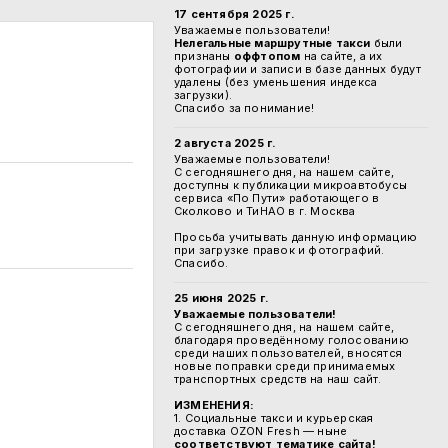
17 сентября 2025 г.
Уважаемые пользователи!
Нелегальные маршрутные такси
были
признаны
оффтопом
на сайте, а их
фотографии и записи в базе данных будут
удалены (без уменьшения индекса
загрузки).
Спасибо за понимание!
2 августа 2025 г.
Уважаемые пользователи!
С сегодняшнего дня, на нашем сайте,
доступны к публикации микроавтобусы
сервиса «По Пути» работающего в
Сколково и ТиНАО в г. Москва
Просьба учитывать данную информацию
при загрузке правок и фотографий.
Спасибо.
25 июня 2025 г.
Уважаемые пользователи!
С сегодняшнего дня, на нашем сайте,
благодаря проведённому голосованию
среди наших пользователей, вносятся
новые поправки среди принимаемых
транспортных средств на наш сайт.
ИЗМЕНЕНИЯ:
1. Социальные такси и курьерская
доставка OZON Fresh — ныне
соответствуют тематике сайта!