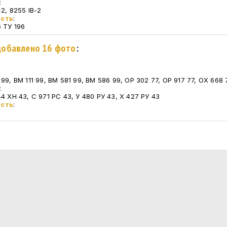
:
-2, 8255 IB-2
асть
:
6 ТУ 196
 добавлено 16 фото
:
99, ВМ 111 99, ВМ 581 99, ВМ 586 99, ОР 302 77, ОР 917 77, ОХ 668 
:
4 ХН 43, С 971 РС 43, У 480 РУ 43, Х 427 РУ 43
асть
: