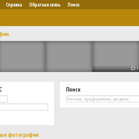
Справка
Обратная связь
Поиск
афии
1
С
Поиск
ные фотографии