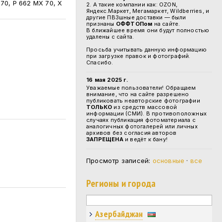
 70, Р 662 МХ 70, Х
2. А такие компании как: OZON,
Яндекс.Маркет, Мегамаркет, Wildberries, и
другие ПВЗшные доставки — были
признаны
ОФФТОПом
на сайте.
В ближайшее время они будут полностью
удалены с сайта.
Просьба учитывать данную информацию
при загрузке правок и фотографий.
Спасибо.
16 мая 2025 г.
Уважаемые пользователи! Обращаем
внимание, что на сайте разрешено
публиковать неавторские фотографии
ТОЛЬКО
из средств массовой
информации (СМИ). В противоположных
случаях публикация фотоматериала с
аналогичных фотогалерей или личных
архивов без согласия авторов
ЗАПРЕЩЕНА
и ведёт к бану!
Просмотр записей:
основные
·
все
Регионы и города
Азербайджан