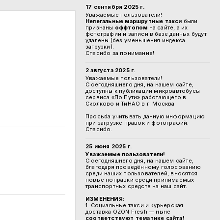
17 сентября 2025 г.
Уважаемые пользователи!
Нелегальные маршрутные такси
были
признаны
оффтопом
на сайте, а их
фотографии и записи в базе данных будут
удалены (без уменьшения индекса
загрузки).
Спасибо за понимание!
2 августа 2025 г.
Уважаемые пользователи!
С сегодняшнего дня, на нашем сайте,
доступны к публикации микроавтобусы
сервиса «По Пути» работающего в
Сколково и ТиНАО в г. Москва
Просьба учитывать данную информацию
при загрузке правок и фотографий.
Спасибо.
25 июня 2025 г.
Уважаемые пользователи!
С сегодняшнего дня, на нашем сайте,
благодаря проведённому голосованию
среди наших пользователей, вносятся
новые поправки среди принимаемых
транспортных средств на наш сайт.
ИЗМЕНЕНИЯ:
1. Социальные такси и курьерская
доставка OZON Fresh — ныне
соответствуют тематике сайта!