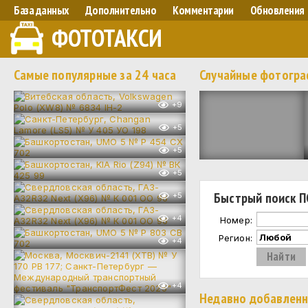
База данных
Дополнительно
Комментарии
Обновления
ФОТОТАКСИ
Самые популярные за 24 часа
Случайные фотогр
+9
+5
+5
+5
Быстрый поиск П
+5
+4
Номер:
Регион:
+4
+4
Недавно добавлен