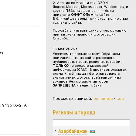
2. А такие компании как: OZON,
Яндекс.Маркет, Мегамаркет, Wildberries, и
другие ПВЗшные доставки — были
признаны
ОФФТОПом
на сайте.
В ближайшее время они будут полностью
удалены с сайта.
Просьба учитывать данную информацию
при загрузке правок и фотографий.
Спасибо.
16 мая 2025 г.
77
Уважаемые пользователи! Обращаем
внимание, что на сайте разрешено
публиковать неавторские фотографии
ТОЛЬКО
из средств массовой
информации (СМИ). В противоположных
случаях публикация фотоматериала с
аналогичных фотогалерей или личных
архивов без согласия авторов
ЗАПРЕЩЕНА
и ведёт к бану!
Просмотр записей:
основные
·
все
 9435 IX-2, AI
Регионы и города
Азербайджан