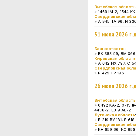
Витебская область
»
1469 IM-2, 1544 KK
Свердловская обл
»
А 945 ТА 96, Н 33
31 июля 2026 г.
Башкортостан
:
»
ВК 383 99, ВМ 066 
Кировская область
»
А 642 НХ 797, С 54
Свердловская обл
»
Р 425 НР 196
26 июля 2026 г.
Витебская область
»
0492 KA-2, 0715 IP
4438-2, E319 AB-2
Луганская область
»
В 219 ВУ 181, В 618
Свердловская обл
»
КН 659 66, КО 898