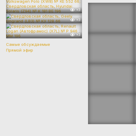
+3
+3
+3
Самые обсуждаемые
Прямой эфир