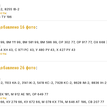
:
-2, 8255 IB-2
асть
:
6 ТУ 196
 добавлено 16 фото
:
99, ВМ 111 99, ВМ 581 99, ВМ 586 99, ОР 302 77, ОР 917 77, ОХ 668 
:
4 ХН 43, С 971 РС 43, У 480 РУ 43, Х 427 РУ 43
асть
:
 добавлено 26 фото
:
:
-2, 1103 KA-2, 3141 IK-2, 5419 KC-2, 7928 KC-2, 8628 IM-2, 8836 IH-2,
:
 ЕК 181, М 912 АЕ 181, ОР 649 77
асть
:
 66, КУ 279 66, КУ 672 66, М 078 КХ 774, М 646 АТ 196, СВ 207 77