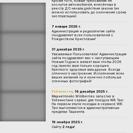
Кроме того, новые требования не
коснутся автомобилей, внесённых в
реестр ДО начала действия закона (их
можно использовать до окончания срока
эксплуатации).
7 января 2026 г.
Администрация и редколлегия сайта
поздравляет всех пользователей с
Рождеством Христовым!
31 декабря 2025 г.
Уважаемые Пользователи! Администрация
сайта поздравляет вас с наступающим
Новым Годом и желает вам чтобы 2026
год принёс вам только хорошее.
Крепкого здоровья вам друзья. Всегда
отличного настроения. Исполнения всех
ваших желаний ну и конечно побольше
отличных фотографий!
Узбекистан
,
16 декабря 2025 г.
Маркетплейс Wildberries запустил в
Узбекистане сервис для поездок WB Taxi.
На первом этапе поездки в сервисе WB
Taxi выполняются в административных
пределах Ташкента.
19 ноября 2025 г.
Сайту
2 года
!