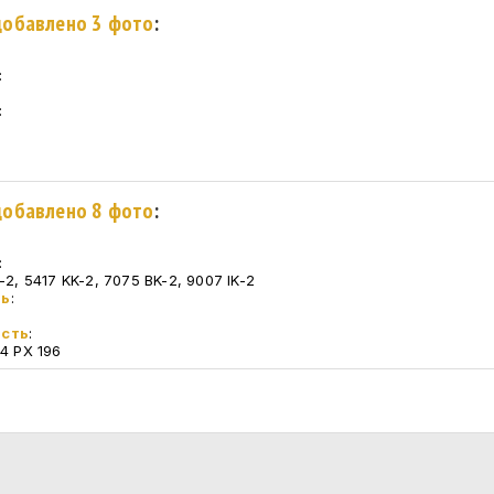
 добавлено 3 фото
:
:
:
:
 добавлено 8 фото
:
:
-2, 5417 KK-2, 7075 BK-2, 9007 IK-2
ть
:
асть
:
24 РХ 196