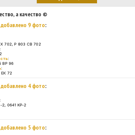
ество, а качество ©
. добавлено 9 фото
:
СХ 702, Р 803 СВ 702
:
2
асть
:
5 ВР 96
ь
:
 ЕК 72
. добавлено 4 фото
:
:
-2, 0641 KP-2
. добавлено 5 фото
: