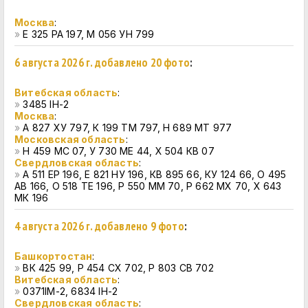
Москва
:
»
Е 325 РА 197, М 056 УН 799
6 августа 2026 г. добавлено 20 фото
:
Витебская область
:
»
3485 IH-2
Москва
:
»
А 827 ХУ 797, К 199 ТМ 797, Н 689 МТ 977
Московская область
:
»
Н 459 МС 07, У 730 МЕ 44, Х 504 КВ 07
Свердловская область
:
»
А 511 ЕР 196, Е 821 НУ 196, КВ 895 66, КУ 124 66, О 495
АВ 166, О 518 ТЕ 196, Р 550 ММ 70, Р 662 МХ 70, Х 643
МК 196
4 августа 2026 г. добавлено 9 фото
:
Башкортостан
:
»
ВК 425 99, Р 454 СХ 702, Р 803 СВ 702
Витебская область
:
»
0371IM-2, 6834 IH-2
Свердловская область
: