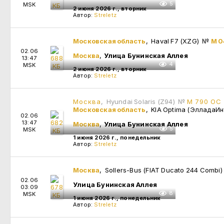
5
MSK
2 июня 2026 г., вторник
Автор:
Streletz
Московская область
, Haval F7 (XZG)
№
М 0
02.06
Москва
,
Улица Бунинская Аллея
13:47
4
MSK
2 июня 2026 г., вторник
Автор:
Streletz
Москва
, Hyundai Solaris (Z94)
№
М 790 ОС
Московская область
, KIA Optima (ЭлладаИ
02.06
13:47
Москва
,
Улица Бунинская Аллея
5
MSK
1 июня 2026 г., понедельник
Автор:
Streletz
Москва
, Sollers-Bus (FIAT Ducato 244 Combi
02.06
Улица Бунинская Аллея
03:09
8
MSK
1 июня 2026 г., понедельник
Автор:
Streletz