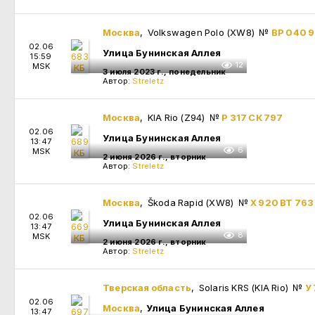
Москва
, Volkswagen Polo (XW8)
№
ВР 040 
02.06
Улица Бунинская Аллея
15:59
12
MSK
3 июля 2023 г., понедельник
Автор:
Streletz
Москва
, KIA Rio (Z94)
№
Р 317 СК 797
02.06
Улица Бунинская Аллея
13:47
6
MSK
2 июня 2026 г., вторник
Автор:
Streletz
Москва
, Škoda Rapid (XW8)
№
Х 920 ВТ 763
02.06
Улица Бунинская Аллея
13:47
8
MSK
2 июня 2026 г., вторник
Автор:
Streletz
Тверская область
, Solaris KRS (KIA Rio)
№
У
02.06
Москва
,
Улица Бунинская Аллея
13:47