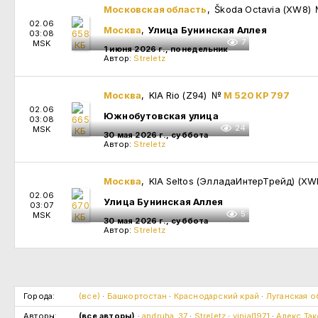
Московская область
, Škoda Octavia (XW8)
02.06
Москва
,
Улица Бунинская Аллея
03:08
7
MSK
1 июня 2026 г., понедельник
Автор:
Streletz
Москва
, KIA Rio (Z94)
№
М 520 КР 797
02.06
Южнобутовская улица
03:08
24
MSK
30 мая 2026 г., суббота
Автор:
Streletz
Москва
, KIA Seltos (ЭлладаИнтерТрейд) (X
02.06
Улица Бунинская Аллея
03:07
5
MSK
30 мая 2026 г., суббота
Автор:
Streletz
Города:
(все)
·
Башкортостан
·
Краснодарский край
·
Луганская о
Авторы:
(все авторы)
·
andruha_37
·
Streletz
·
vinial1971
·
Алекс Та