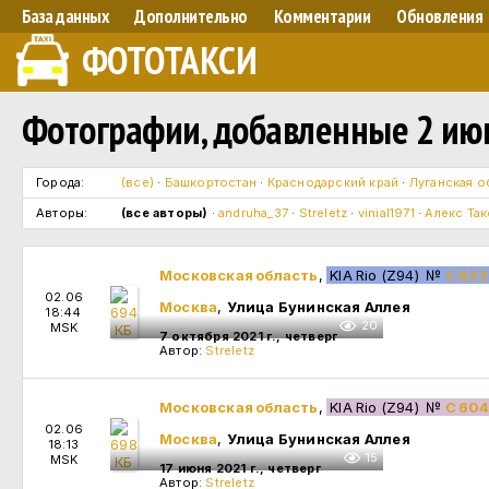
База данных
Дополнительно
Комментарии
Обновления
ФОТОТАКСИ
Фотографии, добавленные 2 июн
Города:
(все)
·
Башкортостан
·
Краснодарский край
·
Луганская о
Авторы:
(все авторы)
·
andruha_37
·
Streletz
·
vinial1971
·
Алекс Та
Московская область
,
KIA Rio (Z94)
№
С 623
02.06
Москва
,
Улица Бунинская Аллея
18:44
20
MSK
7 октября 2021 г., четверг
Автор:
Streletz
Московская область
,
KIA Rio (Z94)
№
С 604
02.06
Москва
,
Улица Бунинская Аллея
18:13
15
MSK
17 июня 2021 г., четверг
Автор:
Streletz