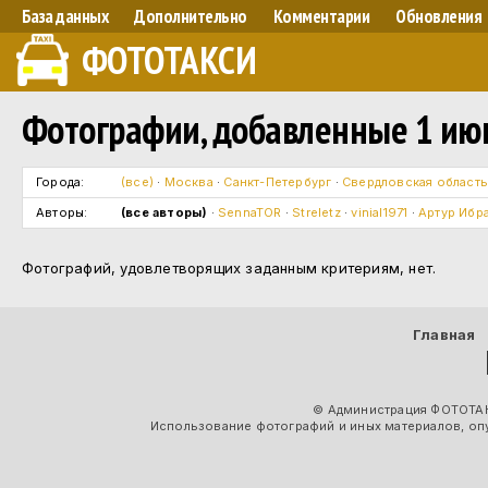
База данных
Дополнительно
Комментарии
Обновления
ФОТОТАКСИ
Фотографии, добавленные 1 июн
Города:
(все)
·
Москва
·
Санкт-Петербург
·
Свердловская област
Авторы:
(все авторы)
·
SennaTOR
·
Streletz
·
vinial1971
·
Артур Ибр
Фотографий, удовлетворящих заданным критериям, нет.
Главная
© Администрация ФОТОТАК
Использование фотографий и иных материалов, опу