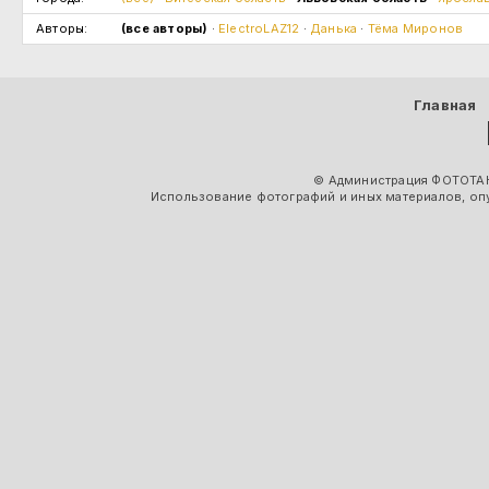
Авторы:
(все авторы)
·
ElectroLAZ12
·
Данька
·
Тёма Миронов
Главная
© Администрация ФОТОТАК
Использование фотографий и иных материалов, опу