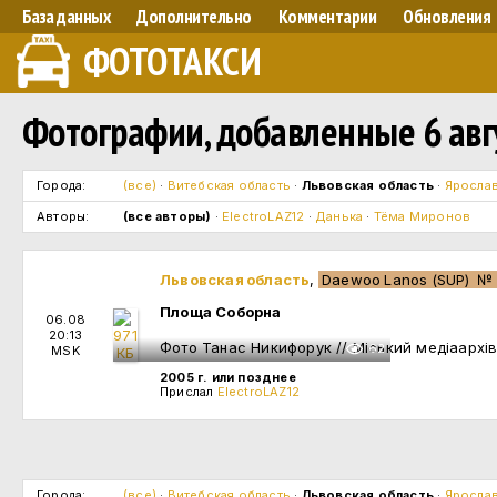
База данных
Дополнительно
Комментарии
Обновления
ФОТОТАКСИ
Фотографии, добавленные 6 авгу
Города:
(все)
·
Витебская область
·
Львовская область
·
Ярослав
Авторы:
(все авторы)
·
ElectroLAZ12
·
Данька
·
Тёма Миронов
Львовская область
,
Daewoo Lanos (SUP)
№
Площа Соборна
06.08
20:13
Фото Танас Никифорук // Міський медіаархів 
62
MSK
2005 г. или позднее
Прислал
ElectroLAZ12
Города:
(все)
·
Витебская область
·
Львовская область
·
Ярослав