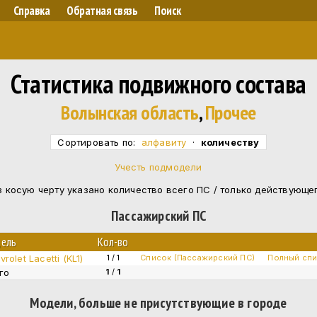
Справка
Обратная связь
Поиск
Статистика подвижного состава
Волынская область
,
Прочее
Сортировать по:
алфавиту
·
количеству
Учесть подмодели
 косую черту указано количество всего ПС / только действующе
Пассажирский ПС
ель
Кол-во
rolet Lacetti (KL1)
1 / 1
Список (Пассажирский ПС)
Полный сп
го
1
/
1
Модели, больше не присутствующие в городе