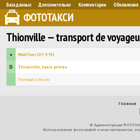
База данных
Дополнительно
Комментарии
Обновления
ФОТОТАКСИ
Thionville — transport de voyageu
•
WebTaxi (27 515)
В
Thionville, taxis privés
Полный список
Главная
© Администрация ФОТОТАК
Использование фотографий и иных материалов, опу