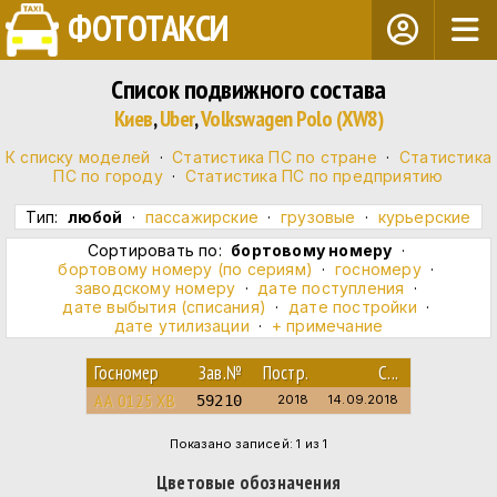
ФОТОТАКСИ
Список подвижного состава
Киев
,
Uber
,
Volkswagen Polo (XW8)
К списку моделей
·
Статистика ПС по стране
·
Статистика
ПС по городу
·
Статистика ПС по предприятию
Тип:
любой
·
пассажирские
·
грузовые
·
курьерские
Сортировать по:
бортовому номеру
·
бортовому номеру (по сериям)
·
госномеру
·
заводскому номеру
·
дате поступления
·
дате выбытия (списания)
·
дате постройки
·
дате утилизации
·
+ примечание
Госномер
Зав.№
Постр.
С...
АА 0125 ХВ
59210
2018
14.09.2018
Показано записей: 1 из 1
Цветовые обозначения