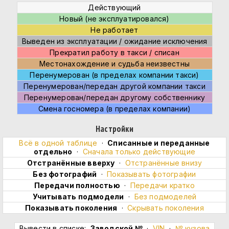
Действующий
Новый (не эксплуатировался)
Не работает
Выведен из эксплуатации / ожидание исключения
Прекратил работу в такси / списан
Местонахождение и судьба неизвестны
Перенумерован (в пределах компании такси)
Перенумерован/передан другой компании такси
Перенумерован/передан другому собственнику
Смена госномера (в пределах компании)
Настройки
Всё в одной таблице
·
Cписанные и переданные
отдельно
·
Сначала только действующие
Отстранённые вверху
·
Отстранённые внизу
Без фотографий
·
Показывать фотографии
Передачи полностью
·
Передачи кратко
Учитывать подмодели
·
Без подмоделей
Показывать поколения
·
Скрывать поколения
Вывести в списке:
Заводской №
·
VIN
·
№ кузова